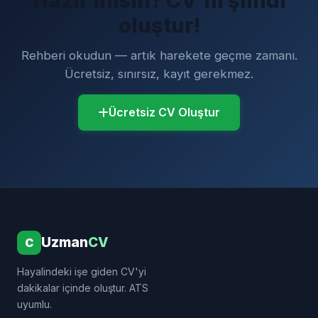
Hazır mısın? CV'ni şimdi
oluştur!
Rehberi okudun — artık harekete geçme zamanı.
Ücretsiz, sınırsız, kayıt gerekmez.
Ücretsiz CV Oluştur
Uzman
CV
C
Hayalindeki işe giden CV'yi
dakikalar içinde oluştur. ATS
uyumlu.