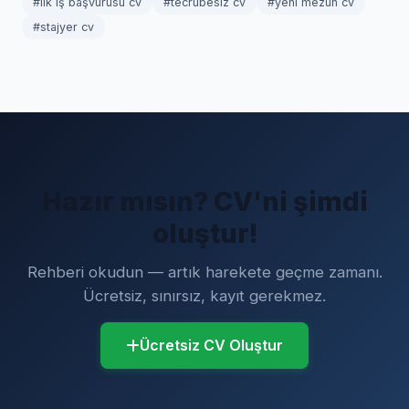
#ilk iş başvurusu cv
#tecrübesiz cv
#yeni mezun cv
#stajyer cv
Hazır mısın? CV'ni şimdi
oluştur!
Rehberi okudun — artık harekete geçme zamanı.
Ücretsiz, sınırsız, kayıt gerekmez.
Ücretsiz CV Oluştur