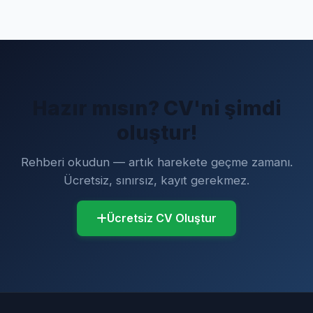
Hazır mısın? CV'ni şimdi
oluştur!
Rehberi okudun — artık harekete geçme zamanı.
Ücretsiz, sınırsız, kayıt gerekmez.
Ücretsiz CV Oluştur