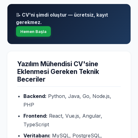
📝
CV'ni şimdi oluştur — ücretsiz, kayıt
gerekmez.
Hemen Başla
Yazılım Mühendisi CV'sine
Eklenmesi Gereken Teknik
Beceriler
Backend:
Python, Java, Go, Node.js,
PHP
Frontend:
React, Vue.js, Angular,
TypeScript
Veritabanı:
MySQL, PostgreSQL,