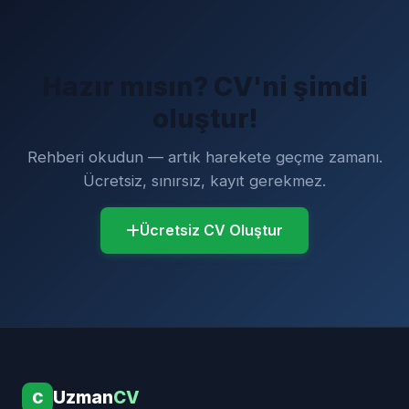
Hazır mısın? CV'ni şimdi
oluştur!
Rehberi okudun — artık harekete geçme zamanı.
Ücretsiz, sınırsız, kayıt gerekmez.
Ücretsiz CV Oluştur
Uzman
CV
C