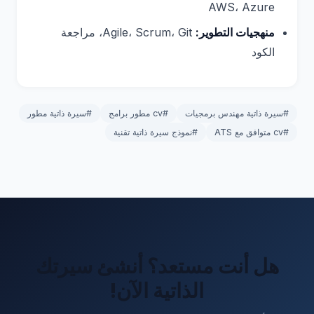
AWS، Azure
منهجيات التطوير:
Agile، Scrum، Git، مراجعة
الكود
#سيرة ذاتية مهندس برمجيات
#cv مطور برامج
#سيرة ذاتية مطور
#cv متوافق مع ATS
#نموذج سيرة ذاتية تقنية
هل أنت مستعد؟ أنشئ سيرتك
الذاتية الآن!