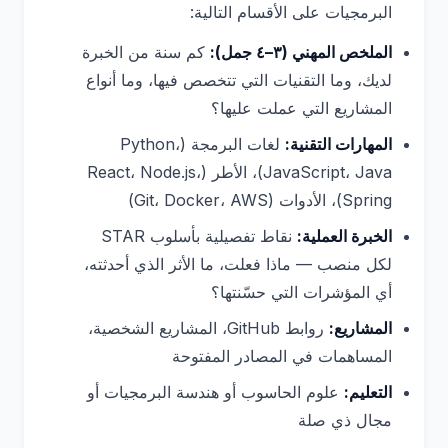
البرمجيات على الأقسام التالية:
الملخص المهني (٣–٤ جمل):
كم سنة من الخبرة
لديك، وما التقنيات التي تتخصص فيها، وما أنواع
المشاريع التي عملت عليها؟
المهارات التقنية:
لغات البرمجة (Python،
JavaScript، Java)، الأطر (React، Node.js،
Spring)، الأدوات (Git، Docker، AWS)
الخبرة العملية:
نقاط تفصيلية بأسلوب STAR
لكل منصب — ماذا فعلت، ما الأثر الذي أحدثته،
أي المؤشرات التي حسّنتها؟
المشاريع:
روابط GitHub، المشاريع الشخصية،
المساهمات في المصادر المفتوحة
التعليم:
علوم الحاسوب أو هندسة البرمجيات أو
مجال ذي صلة