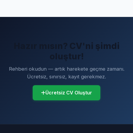
Hazır mısın? CV'ni şimdi
oluştur!
Rehberi okudun — artık harekete geçme zamanı.
Ücretsiz, sınırsız, kayıt gerekmez.
Ücretsiz CV Oluştur