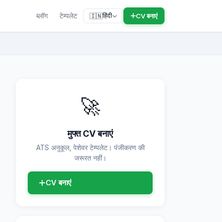
ब्लॉग
टेम्पलेट
हिंदी
CV बनाएं
🇮🇳
🚀
मुफ्त CV बनाएं
ATS अनुकूल, पेशेवर टेम्पलेट। पंजीकरण की
जरूरत नहीं।
CV बनाएं