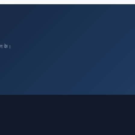
रण के।