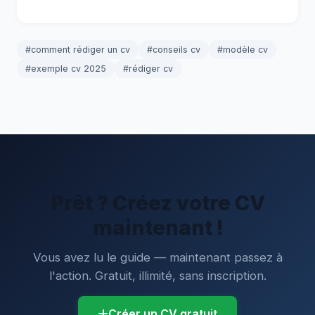
#comment rédiger un cv
#conseils cv
#modèle cv
#exemple cv 2025
#rédiger cv
Prêt ? Créez votre CV
maintenant !
Vous avez lu le guide — maintenant passez à
l'action. Gratuit, illimité, sans inscription.
Créer un CV gratuit