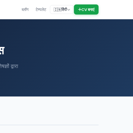
ब्लॉग
टेम्पलेट
हिंदी
CV बनाएं
🇮🇳
स
ञों द्वारा