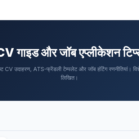
CV गाइड और जॉब एप्लीकेशन टिप्
ष्ट CV उदाहरण, ATS-फ्रेंडली टेम्पलेट और जॉब हंटिंग रणनीतियां। विशेषज्
लिखित।