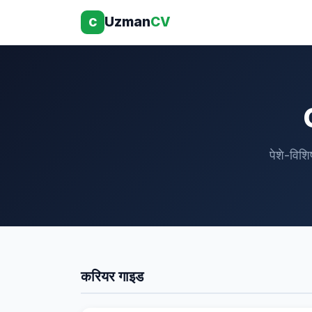
Uzman
CV
C
पेशे-विशि
करियर गाइड