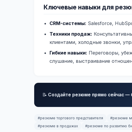
Ключевые навыки для резю
CRM-системы:
Salesforce, HubSp
Техники продаж:
Консультативны
клиентами, холодные звонки, уп
Гибкие навыки:
Переговоры, убеж
слушание, выстраивание отноше
📝
Создайте резюме прямо сейчас — б
#резюме торгового представителя
#резюме м
#резюме в продажах
#резюме по развитию б