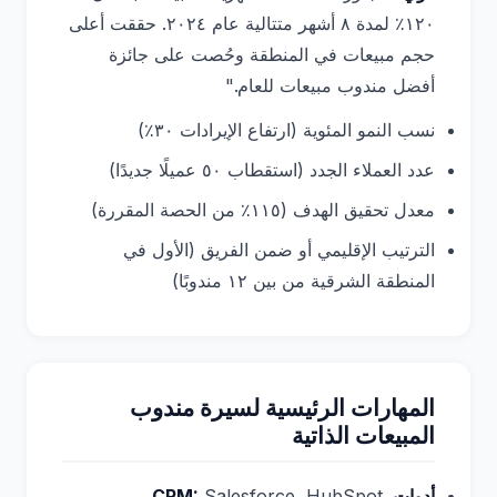
١٢٠٪ لمدة ٨ أشهر متتالية عام ٢٠٢٤. حققت أعلى
حجم مبيعات في المنطقة وحُصت على جائزة
أفضل مندوب مبيعات للعام."
نسب النمو المئوية (ارتفاع الإيرادات ٣٠٪)
عدد العملاء الجدد (استقطاب ٥٠ عميلًا جديدًا)
معدل تحقيق الهدف (١١٥٪ من الحصة المقررة)
الترتيب الإقليمي أو ضمن الفريق (الأول في
المنطقة الشرقية من بين ١٢ مندوبًا)
المهارات الرئيسية لسيرة مندوب
المبيعات الذاتية
أدوات CRM:
Salesforce، HubSpot،