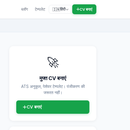
ब्लॉग
टेम्पलेट
हिंदी
CV बनाएं
🇮🇳
🚀
मुफ्त CV बनाएं
ATS अनुकूल, पेशेवर टेम्पलेट। पंजीकरण की
जरूरत नहीं।
CV बनाएं