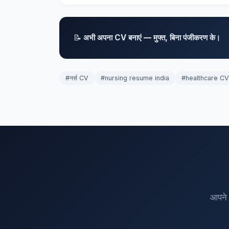
📝
अभी अपना CV बनाएं — मुफ्त, बिना पंजीकरण के।
#नर्स CV
#nursing resume india
#healthcare CV
आपने 