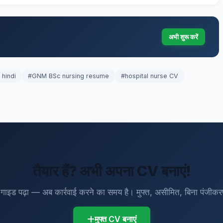
अभी शुरू करें
 hindi
#GNM BSc nursing resume
#hospital nurse CV
तैयार हैं? अभी अपना CV बनाएं!
गाइड पढ़ा — अब कार्रवाई करने का समय है। मुफ्त, असीमित, बिना पंजीक
मुफ्त CV बनाएं