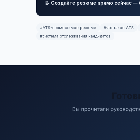
📝
Создайте резюме прямо сейчас — б
#ATS-совместимое резюме
#что такое ATS
#система отслеживания кандидатов
Готов
Вы прочитали руководств