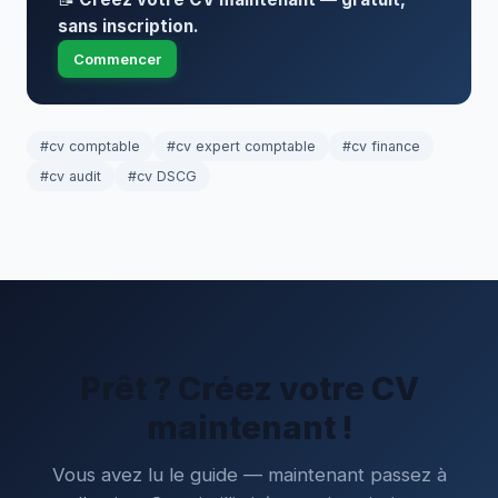
sans inscription.
Commencer
#cv comptable
#cv expert comptable
#cv finance
#cv audit
#cv DSCG
Prêt ? Créez votre CV
maintenant !
Vous avez lu le guide — maintenant passez à