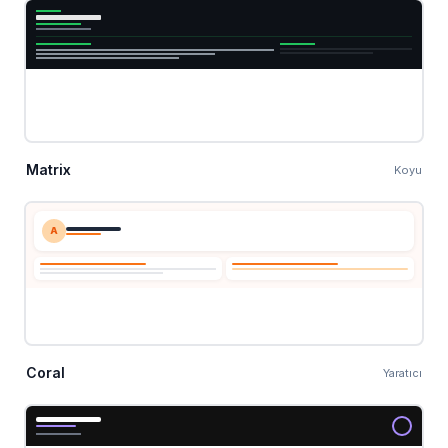
Matrix
Koyu
A
Coral
Yaratıcı