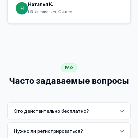
Наталья К.
Н
HR-специалист, Финтех
FAQ
Часто задаваемые вопросы
Это действительно бесплатно?
Да! Создание, редактирование, просмотр и
загрузка резюме в формате PDF полностью
Нужно ли регистрироваться?
бесплатны.