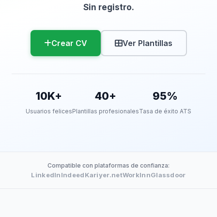
Sin registro.
Crear CV
Ver Plantillas
10K+
40+
95%
Usuarios felices
Plantillas profesionales
Tasa de éxito ATS
Compatible con plataformas de confianza:
LinkedIn
Indeed
Kariyer.net
WorkInn
Glassdoor